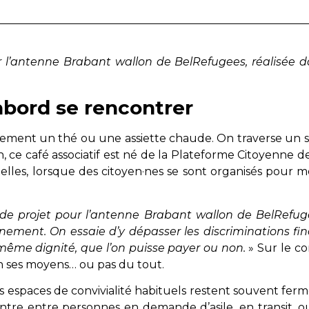
r l’antenne Brabant wallon de BelRefugees, réalisée d
’abord se rencontrer
ent un thé ou une assiette chaude. On traverse un seui
on, ce café associatif est né de la Plateforme Citoyenne
xelles, lorsque des citoyen·nes se sont organisés pour m
 de projet pour l’antenne Brabant wallon de BelRefuge
ement. On essaie d’y dépasser les discriminations finan
a même dignité, que l’on puisse payer ou non.
» Sur le co
on ses moyens… ou pas du tout.
les espaces de convivialité habituels restent souvent fer
ntre entre personnes en demande d’asile, en transit, 