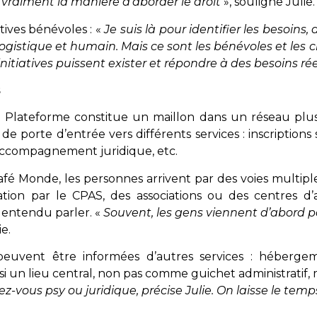
ge vraiment la manière d’aborder le droit
», souligne Julie.
iatives bénévoles : «
Je suis là pour identifier les besoins
rt logistique et humain. Mais ce sont les bénévoles et les
 initiatives puissent exister et répondre à des besoins rée
s
 Plateforme constitue un maillon dans un réseau plus 
 de porte d’entrée vers différents services : inscriptio
 accompagnement juridique, etc.
afé Monde, les personnes arrivent par des voies multiple
tion par le CPAS, des associations ou des centres d’
 entendu parler. «
Souvent, les gens viennent d’abord po
e.
peuvent être informées d’autres services : hébergeme
i un lieu central, non pas comme guichet administratif
vous psy ou juridique, précise Julie. On laisse le temp