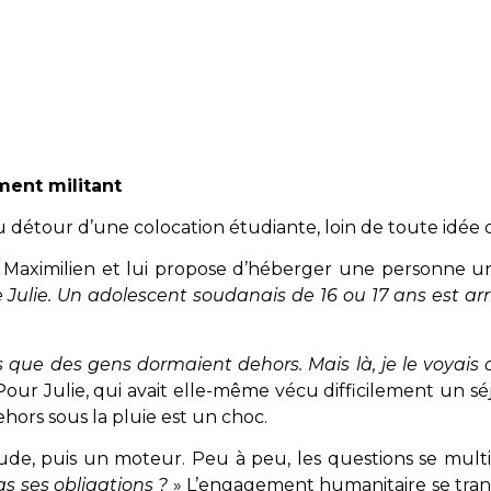
ent militant
détour d’une colocation étudiante, loin de toute idée de
c Maximilien et lui propose d’héberger une personne un
e Julie. Un adolescent soudanais de 16 ou 17 ans est ar
 que des gens dormaient dehors. Mais là, je le voyais c
 Pour Julie, qui avait elle-même vécu difficilement un sé
ors sous la pluie est un choc.
e, puis un moteur. Peu à peu, les questions se multip
s ses obligations ?
» L’engagement humanitaire se tran