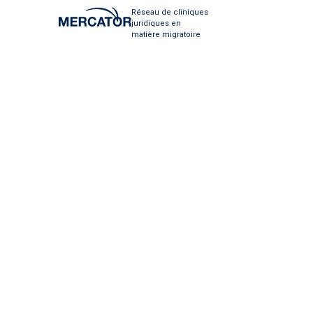
Réseau de cliniques
juridiques en
matière migratoire
Au Café Monde,
commence par
(Clinique juri