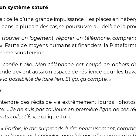
 un système saturé
se : celle d’une grande impuissance. Les places en hébe
dans la plupart des cas, se poursuivre au-delà de la proc
 trouver un logement, réparer un téléphone, comprendre
s
». Faute de moyens humains et financiers, la Plateforme
i-même sous tension.
, confie-t-elle. Mon téléphone est coupé en dehors du
de devient aussi un espace de résilience pour les travai
 la possibilité de faire lien. Et ça, ça compte.
»
r
 entendre des récits de vie extrêmement lourds : photos
te. «
Je ne suis pas toujours en première ligne de ces réc
nts collectifs
», explique Julie.
: «
Parfois, je me surprends à rire nerveusement, comme 
re collègues et bénévoles, pour “déposer” ce qu’on a en