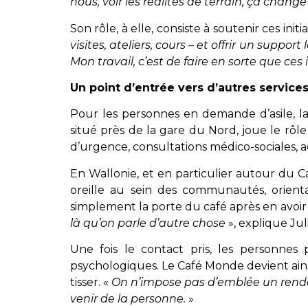
nous, voir les réalités de terrain, ça chan
Son rôle, à elle, consiste à soutenir ces init
visites, ateliers, cours – et offrir un suppo
Mon travail, c’est de faire en sorte que ces
Un point d’entrée vers d’autres service
Pour les personnes en demande d’asile, la
situé près de la gare du Nord, joue le rôle
d’urgence, consultations médico-sociales,
En Wallonie, et en particulier autour du C
oreille au sein des communautés, orienta
simplement la porte du café après en avoir
là qu’on parle d’autre chose
», explique Juli
Une fois le contact pris, les personnes 
psychologiques. Le Café Monde devient ains
tisser. «
On n’impose pas d’emblée un rendez-
venir de la personne.
»