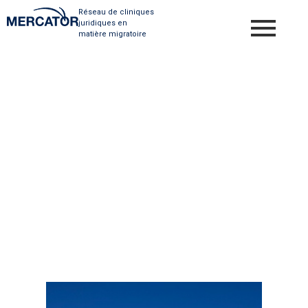
Réseau de cliniques
juridiques en
matière migratoire
Catane, une
frontière invisible
de l’Europe
Observer la
migration sur le
terrain : entre
banalité
apparente et
réalités cachées